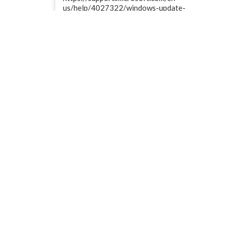
us/help/4027322/windows-update-
troubleshooter ...
Leer Más
02/26/2018