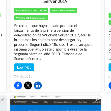
Server 2019
SISTEMAS OPERATIVOS
WINDOWS SERVER
WINDOWS SERVER 2019
En caso de que haya pasado por alto el
lanzamiento de la primera versión de
D
as
demostración de Windows Server 2019, aquí le
d
brindamos los enlaces para descargarlo y
a
probarlo. Según indicó Microsoft, esperan que el
c
sistema operativo esté disponible durante la
c
segunda parte del año 2018. El modelo de
E
licenciamiento ...
s
Leer Más
03/30/2018
0